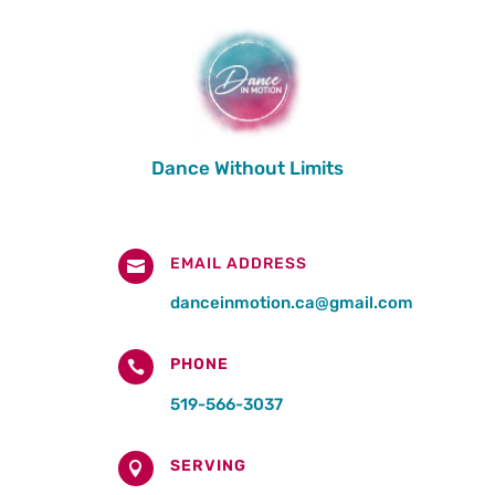
Dance Without Limits
EMAIL ADDRESS

danceinmotion.ca@gmail.com
PHONE

519-566-3037
SERVING
